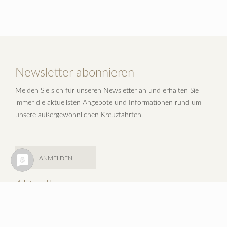
Newsletter abonnieren
Melden Sie sich für unseren Newsletter an und erhalten Sie
immer die aktuellsten Angebote und Informationen rund um
unsere außergewöhnlichen Kreuzfahrten.
ANMELDEN
Aktuelles
Um den Erwartungen des Ultra-Luxus-Standards wie gewohnt
entsprechen zu können, werden die beiden Schiffe Seven Seas
Mariner und Seven Seas Voyager umfangreich mit einem