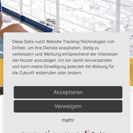
Diese Seite nutzt Website Tracking-Technologien von
Dritten, um ihre Dienste anzubieten, stetig zu
verbessern und Werbung entsprechend der Interessen
der Nutzer anzuzeigen. Ich bin damit einverstanden
BUCHEN SIE IHRE
und kann meine Einwilligung jederzeit mit Wirkung für
die Zukunft widerrufen oder ändern.
TRAUMKREUZFAHRT
Akzeptieren
MAin
Verweigern
WAHRER LUXUS IST
mehr
IMMATERIELL