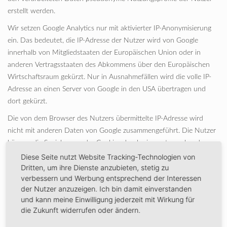
erstellt werden.
Wir setzen Google Analytics nur mit aktivierter IP-Anonymisierung
ein. Das bedeutet, die IP-Adresse der Nutzer wird von Google
innerhalb von Mitgliedstaaten der Europäischen Union oder in
anderen Vertragsstaaten des Abkommens über den Europäischen
Wirtschaftsraum gekürzt. Nur in Ausnahmefällen wird die volle IP-
Adresse an einen Server von Google in den USA übertragen und
dort gekürzt.
Die von dem Browser des Nutzers übermittelte IP-Adresse wird
nicht mit anderen Daten von Google zusammengeführt. Die Nutzer
können die Speicherung der Cookies durch eine entsprechende
Einstellung ihrer Browser-Software verhindern; die Nutzer können
Diese Seite nutzt Website Tracking-Technologien von
Dritten, um ihre Dienste anzubieten, stetig zu
darüber hinaus die Erfassung der durch das Cookie erzeugten und
verbessern und Werbung entsprechend der Interessen
auf ihre Nutzung des Onlineangebotes bezogenen Daten an Google
der Nutzer anzuzeigen. Ich bin damit einverstanden
sowie die Verarbeitung dieser Daten durch Google verhindern,
und kann meine Einwilligung jederzeit mit Wirkung für
indem sie das unter folgendem Link verfügbare Browser-Plugin
die Zukunft widerrufen oder ändern.
herunterladen und