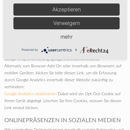
installieren: http://tools.google.com/dlpage/gaoptout?hl=de.
Akzeptieren
Die personenbezogenen Daten der Nutzer werden nach 6 Monaten
gelöscht oder anonymisiert.
Verweigern
Weitere Informationen zur Datennutzung durch Google,
Einstellungs- und Widerspruchsmöglichkeiten, erfahren Sie in der
mehr
Datenschutzerklärung von Google
(https://policies.google.com/technologies/ads) sowie in den
Powered by
&
Einstellungen für die Darstellung von Werbeeinblendungen durch
Google (https://adssettings.google.com/authenticated).
Alternativ zum Browser-Add-On oder innerhalb von Browsern auf
mobilen Geräten, klicken Sie bitte diesen Link, um die Erfassung
durch Google Analytics innerhalb dieser Website zukünftig zu
verhindern:
Google Analytics deaktivieren
Dabei wird ein Opt-Out-Cookie auf
Ihrem Gerät abgelegt. Löschen Sie Ihre Cookies, müssen Sie diesen
Link erneut klicken.
ONLINEPRÄSENZEN IN SOZIALEN MEDIEN