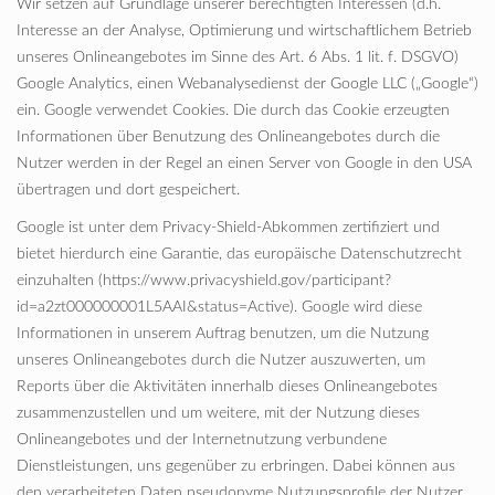
Wir setzen auf Grundlage unserer berechtigten Interessen (d.h.
Interesse an der Analyse, Optimierung und wirtschaftlichem Betrieb
unseres Onlineangebotes im Sinne des Art. 6 Abs. 1 lit. f. DSGVO)
Google Analytics, einen Webanalysedienst der Google LLC („Google“)
ein. Google verwendet Cookies. Die durch das Cookie erzeugten
Informationen über Benutzung des Onlineangebotes durch die
Nutzer werden in der Regel an einen Server von Google in den USA
übertragen und dort gespeichert.
Google ist unter dem Privacy-Shield-Abkommen zertifiziert und
bietet hierdurch eine Garantie, das europäische Datenschutzrecht
einzuhalten (https://www.privacyshield.gov/participant?
id=a2zt000000001L5AAI&status=Active). Google wird diese
Informationen in unserem Auftrag benutzen, um die Nutzung
unseres Onlineangebotes durch die Nutzer auszuwerten, um
Reports über die Aktivitäten innerhalb dieses Onlineangebotes
zusammenzustellen und um weitere, mit der Nutzung dieses
Onlineangebotes und der Internetnutzung verbundene
Dienstleistungen, uns gegenüber zu erbringen. Dabei können aus
den verarbeiteten Daten pseudonyme Nutzungsprofile der Nutzer